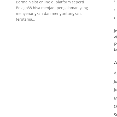
Bermain slot online di platform seperti
Bolago88 bisa menjadi pengalaman yang
menyenangkan dan menguntungkan,
terutama...
J
v
p
b
A
A
J
J
M
O
S