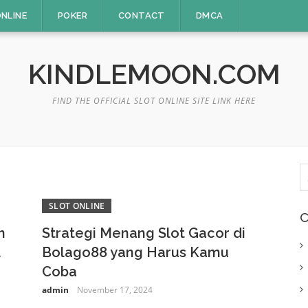
NLINE
POKER
CONTACT
DMCA
KINDLEMOON.COM
FIND THE OFFICIAL SLOT ONLINE SITE LINK HERE
S
fo
SLOT ONLINE
C
n
Strategi Menang Slot Gacor di
l
Bolago88 yang Harus Kamu
Coba
admin
November 17, 2024
n