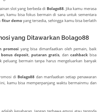
inan slot yang berbeda di
Bolago88
. Jika kamu merasa
n, kamu bisa fokus bermain di sana untuk sementara
n
fitur demo
yang tersedia, sehingga kamu bisa berlatih
osi yang Ditawarkan Bolago88
n promosi
yang bisa dimanfaatkan oleh pemain, baik
i
bonus deposit
,
putaran gratis
, dan
cashback
bisa
 peluang bermain tanpa harus mengeluarkan banyak
promosi di
Bolago88
dan manfaatkan setiap penawaran
 ini, kamu bisa memperpanjang waktu bermainmu dan
t adalah kesabaran. Jangan terbawa emosi atau tergoda