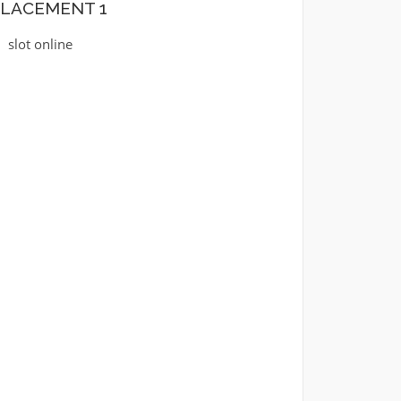
LACEMENT 1
slot online