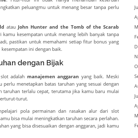
ingkatkan peluangmu untuk menang besar tanpa perlu
J
A
ld
atau
John Hunter and the Tomb of the Scarab
M
 kamu kesempatan untuk menang lebih banyak tanpa
F
adi, pastikan untuk memahami setiap fitur bonus yang
D
 kesempatan ini dengan baik.
N
uhan dengan Bijak
O
S
 slot adalah
manajemen anggaran
yang baik. Meski
u perlu menetapkan batas taruhan yang sesuai dengan
A
taruhan terlalu cepat, terutama jika kamu baru mulai
J
rturut-turut.
A
pelajari pola permainan dan rasakan alur dari slot
M
kamu bisa mulai meningkatkan taruhan secara perlahan.
F
an yang bisa disesuaikan dengan anggaran, jadi kamu