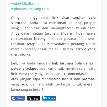
vipbet88bali.com
vipbet88semarang.com
Dengan menggunakan
link situs taruhan bola
VIPBET88
, Anda bisa menikmati peluang jackpot
yang luar biasa dan meningkatkan keuntungan
Anda dalam setiap taruhan. Situs ini tidak hanya
menawarkan berbagai pilihan pasaran dan jenis
taruhan, tetapi juga menyediakan peluang untuk
meraih hadiah besar melalui sistem jackpot yang
menggiurkan.
Jadi, jika Anda mencari
link taruhan bola dengan
peluang jackpot
, pastikan untuk memilih salah satu
link VIPBET88 yang telah kami rekomendasikan di
atas. Jangan lupa manfaatkan
bonus
dan
promosi
yang ada, dan mulailah bertaruh untuk meraih
kemenangan besar!
Post
Share
Share