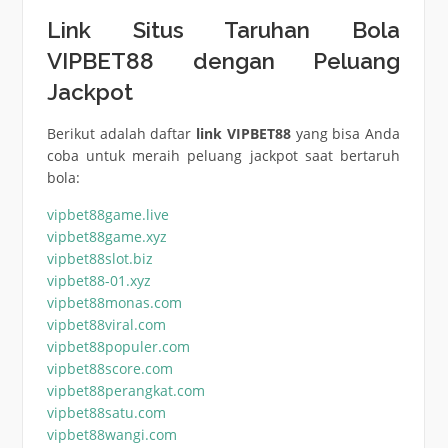
Link Situs Taruhan Bola
VIPBET88 dengan Peluang
Jackpot
Berikut adalah daftar
link VIPBET88
yang bisa Anda
coba untuk meraih peluang jackpot saat bertaruh
bola:
vipbet88game.live
vipbet88game.xyz
vipbet88slot.biz
vipbet88-01.xyz
vipbet88monas.com
vipbet88viral.com
vipbet88populer.com
vipbet88score.com
vipbet88perangkat.com
vipbet88satu.com
vipbet88wangi.com