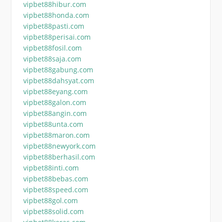
vipbet88hibur.com
vipbet88honda.com
vipbet88pasti.com
vipbet88perisai.com
vipbet88fosil.com
vipbet88saja.com
vipbet88gabung.com
vipbet88dahsyat.com
vipbet88eyang.com
vipbet88galon.com
vipbet88angin.com
vipbet88unta.com
vipbet88maron.com
vipbet88newyork.com
vipbet88berhasil.com
vipbet88inti.com
vipbet88bebas.com
vipbet88speed.com
vipbet88gol.com
vipbet88solid.com