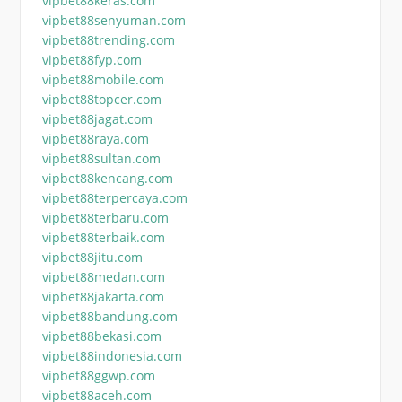
vipbet88keras.com
vipbet88senyuman.com
vipbet88trending.com
vipbet88fyp.com
vipbet88mobile.com
vipbet88topcer.com
vipbet88jagat.com
vipbet88raya.com
vipbet88sultan.com
vipbet88kencang.com
vipbet88terpercaya.com
vipbet88terbaru.com
vipbet88terbaik.com
vipbet88jitu.com
vipbet88medan.com
vipbet88jakarta.com
vipbet88bandung.com
vipbet88bekasi.com
vipbet88indonesia.com
vipbet88ggwp.com
vipbet88aceh.com