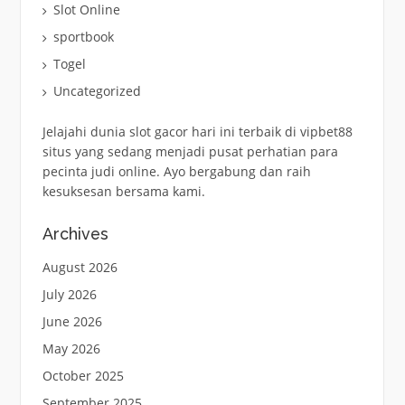
Slot Online
sportbook
Togel
Uncategorized
Jelajahi dunia
slot gacor hari ini
terbaik di vipbet88
situs yang sedang menjadi pusat perhatian para
pecinta judi online. Ayo bergabung dan raih
kesuksesan bersama kami.
Archives
August 2026
July 2026
June 2026
May 2026
October 2025
September 2025