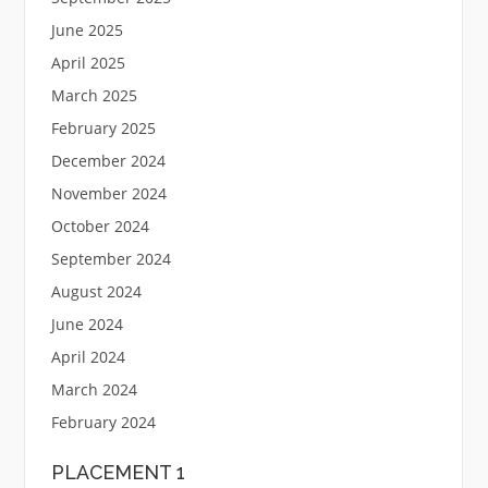
June 2025
April 2025
March 2025
February 2025
December 2024
November 2024
October 2024
September 2024
August 2024
June 2024
April 2024
March 2024
February 2024
PLACEMENT 1