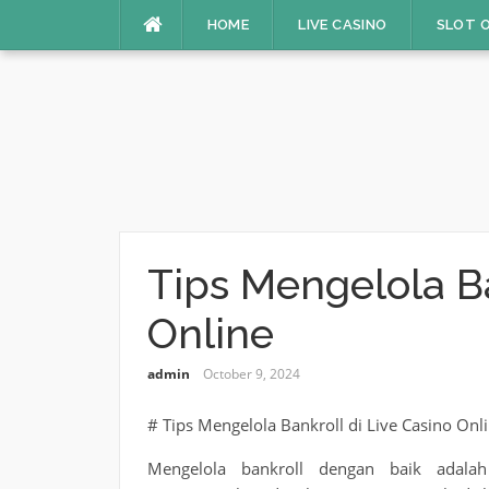
Skip
HOME
LIVE CASINO
SLOT O
to
content
Tips Mengelola Ba
Online
admin
October 9, 2024
# Tips Mengelola Bankroll di Live Casino Onli
Mengelola bankroll dengan baik adal