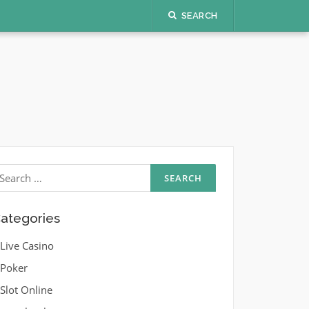
SEARCH
earch
r:
ategories
Live Casino
Poker
Slot Online