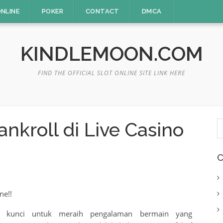
NLINE
POKER
CONTACT
DMCA
KINDLEMOON.COM
FIND THE OFFICIAL SLOT ONLINE SITE LINK HERE
S
nkroll di Live Casino
fo
C
ne!!
ah kunci untuk meraih pengalaman bermain yang