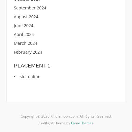
September 2024
August 2024
June 2024
April 2024
March 2024
February 2024
PLACEMENT 1
slot online
Copyright © 2026 Kindlemoon.com. All Rights Reserved.
Codilight Theme by
FameThemes