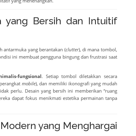
itatif yang menenangkan.
 yang Bersih dan Intuitif
lah antarmuka yang berantakan (
clutter
), di mana tombol,
Kondisi ini membuat pengguna bingung dan frustrasi saat
nimalis-fungsional
. Setiap tombol diletakkan secara
 perangkat
mobile
), dan memiliki ikonografi yang mudah
idak perlu. Desain yang bersih ini memberikan “ruang
reka dapat fokus menikmati estetika permainan tanpa
n Modern yang Menghargai