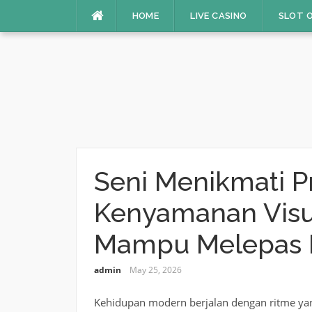
Skip
HOME
LIVE CASINO
SLOT O
to
content
Seni Menikmati P
Kenyamanan Visu
Mampu Melepas 
admin
May 25, 2026
Kehidupan modern berjalan dengan ritme yang