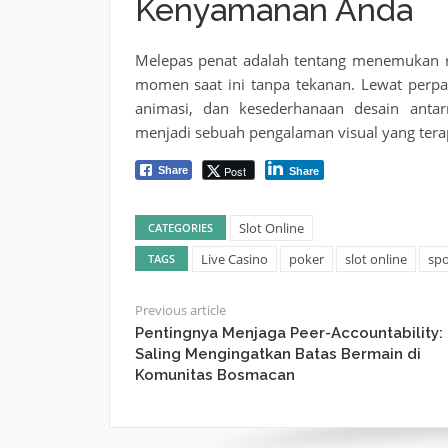
Kenyamanan Anda
Melepas penat adalah tentang menemukan r
momen saat ini tanpa tekanan. Lewat perpa
animasi, dan kesederhanaan desain ant
menjadi sebuah pengalaman visual yang tera
Post
Share
Share
Slot Online
CATEGORIES
Live Casino
poker
slot online
sp
TAGS
Previous article
Pentingnya Menjaga Peer-Accountability:
Saling Mengingatkan Batas Bermain di
Komunitas Bosmacan