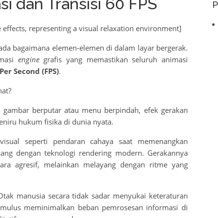
i dan Transisi 60 FPS
P
 effects, representing a visual relaxation environment]
 pada bagaimana elemen-elemen di dalam layar bergerak.
imasi
engine
grafis yang memastikan seluruh animasi
Per Second (FPS)
.
nat?
 gambar berputar atau menu berpindah, efek gerakan
eniru hukum fisika di dunia nyata.
visual seperti pendaran cahaya saat memenangkan
cang dengan teknologi rendering modern. Gerakannya
cara agresif, melainkan melayang dengan ritme yang
tak manusia secara tidak sadar menyukai keteraturan
g mulus meminimalkan beban pemrosesan informasi di