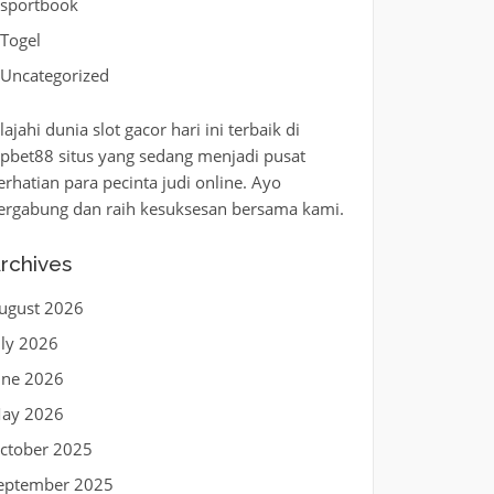
sportbook
Togel
Uncategorized
elajahi dunia
slot gacor hari ini
terbaik di
ipbet88 situs yang sedang menjadi pusat
erhatian para pecinta judi online. Ayo
ergabung dan raih kesuksesan bersama kami.
rchives
ugust 2026
uly 2026
une 2026
ay 2026
ctober 2025
eptember 2025