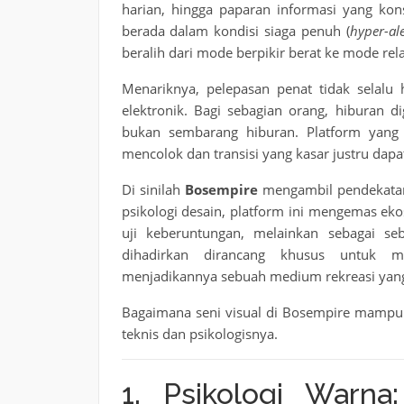
harian, hingga paparan informasi yang kons
berada dalam kondisi siaga penuh (
hyper-ale
beralih dari mode berpikir berat ke mode rela
Menariknya, pelepasan penat tidak selal
elektronik. Bagi sebagian orang, hiburan dig
bukan sembarang hiburan. Platform yang 
mencolok dan transisi yang kasar justru dap
Di sinilah
Bosempire
mengambil pendekata
psikologi desain, platform ini mengemas ek
uji keberuntungan, melainkan sebagai se
dihadirkan dirancang khusus untuk 
menjadikannya sebuah medium rekreasi yang 
Bagaimana seni visual di Bosempire mampu m
teknis dan psikologisnya.
1. Psikologi Warn