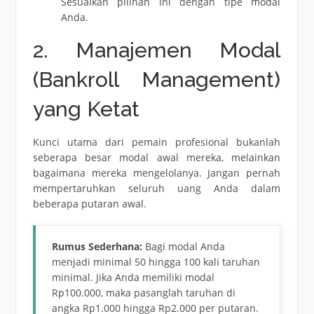
Sesuaikan pilihan ini dengan tipe modal
Anda.
2. Manajemen Modal
(Bankroll Management)
yang Ketat
Kunci utama dari pemain profesional bukanlah
seberapa besar modal awal mereka, melainkan
bagaimana mereka mengelolanya. Jangan pernah
mempertaruhkan seluruh uang Anda dalam
beberapa putaran awal.
Rumus Sederhana:
Bagi modal Anda
menjadi minimal 50 hingga 100 kali taruhan
minimal. Jika Anda memiliki modal
Rp100.000, maka pasanglah taruhan di
angka Rp1.000 hingga Rp2.000 per putaran.