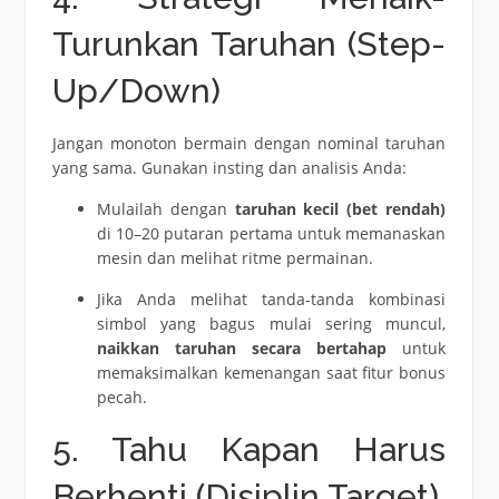
Turunkan Taruhan (Step-
Up/Down)
Jangan monoton bermain dengan nominal taruhan
yang sama. Gunakan insting dan analisis Anda:
Mulailah dengan
taruhan kecil (bet rendah)
di 10–20 putaran pertama untuk memanaskan
mesin dan melihat ritme permainan.
Jika Anda melihat tanda-tanda kombinasi
simbol yang bagus mulai sering muncul,
naikkan taruhan secara bertahap
untuk
memaksimalkan kemenangan saat fitur bonus
pecah.
5. Tahu Kapan Harus
Berhenti (Disiplin Target)