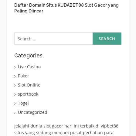
Daftar Domain Situs KUDABET88 Slot Gacor yang
Paling Diincar
Search
for:
Categories
Live Casino
Poker
Slot Online
sportbook
Togel
Uncategorized
Jelajahi dunia
slot gacor hari ini
terbaik di vipbet88
situs yang sedang menjadi pusat perhatian para