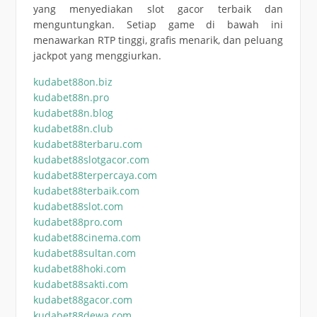
yang menyediakan slot gacor terbaik dan
menguntungkan. Setiap game di bawah ini
menawarkan RTP tinggi, grafis menarik, dan peluang
jackpot yang menggiurkan.
kudabet88on.biz
kudabet88n.pro
kudabet88n.blog
kudabet88n.club
kudabet88terbaru.com
kudabet88slotgacor.com
kudabet88terpercaya.com
kudabet88terbaik.com
kudabet88slot.com
kudabet88pro.com
kudabet88cinema.com
kudabet88sultan.com
kudabet88hoki.com
kudabet88sakti.com
kudabet88gacor.com
kudabet88dewa.com