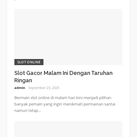
SLOT ONLINE
Slot Gacor Malam Ini Dengan Taruhan
Ringan
admin
September 23, 2025
Bermain slot online di malam hari kini menjadi pilihan
banyak pemain yang ingin menikmati permainan santai
namun tetap...