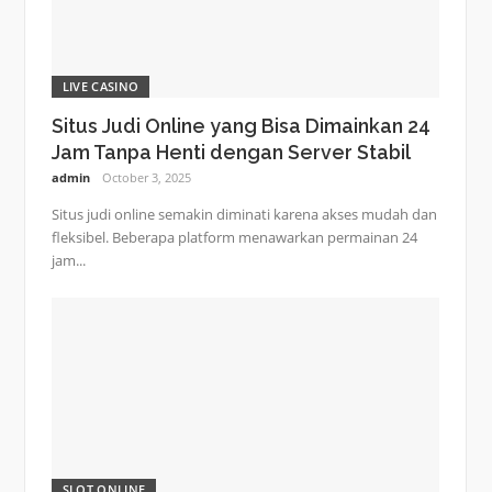
LIVE CASINO
Situs Judi Online yang Bisa Dimainkan 24
Jam Tanpa Henti dengan Server Stabil
admin
October 3, 2025
Situs judi online semakin diminati karena akses mudah dan
fleksibel. Beberapa platform menawarkan permainan 24
jam...
SLOT ONLINE