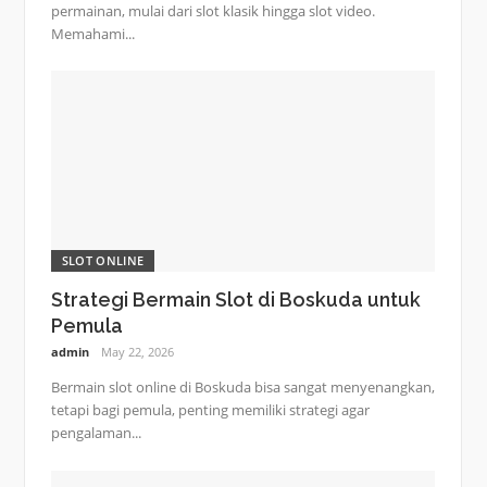
permainan, mulai dari slot klasik hingga slot video.
Memahami...
SLOT ONLINE
Strategi Bermain Slot di Boskuda untuk
Pemula
admin
May 22, 2026
Bermain slot online di Boskuda bisa sangat menyenangkan,
tetapi bagi pemula, penting memiliki strategi agar
pengalaman...