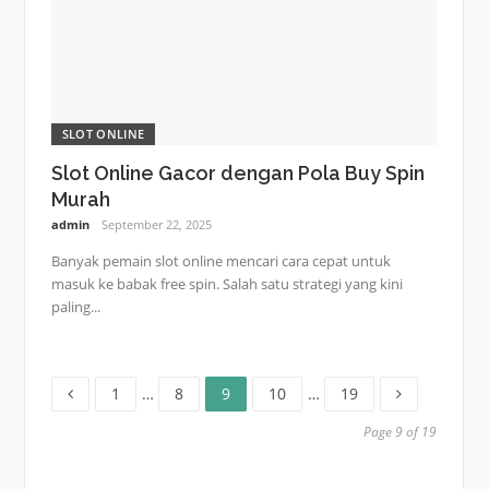
SLOT ONLINE
Slot Online Gacor dengan Pola Buy Spin
Murah
admin
September 22, 2025
Banyak pemain slot online mencari cara cepat untuk
masuk ke babak free spin. Salah satu strategi yang kini
paling...
Page
Page
Page
Page
Page
Posts
1
…
8
9
10
…
19
pagination
Page 9 of 19