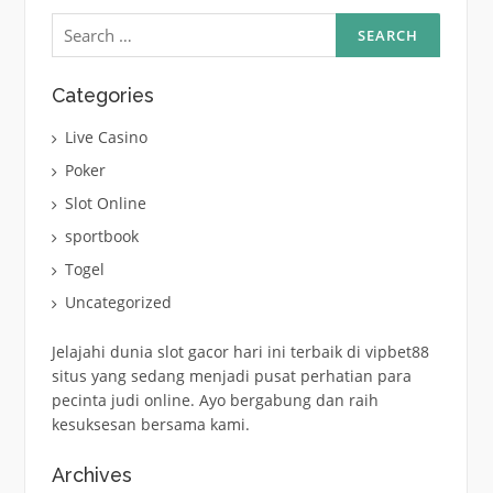
Search
for:
Categories
Live Casino
Poker
Slot Online
sportbook
Togel
Uncategorized
Jelajahi dunia
slot gacor hari ini
terbaik di vipbet88
situs yang sedang menjadi pusat perhatian para
pecinta judi online. Ayo bergabung dan raih
kesuksesan bersama kami.
Archives