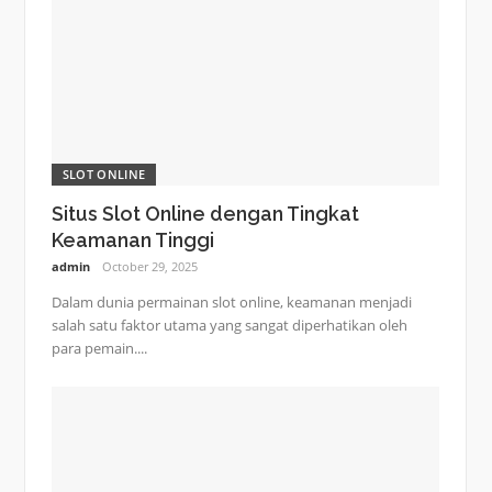
SLOT ONLINE
Situs Slot Online dengan Tingkat
Keamanan Tinggi
admin
October 29, 2025
Dalam dunia permainan slot online, keamanan menjadi
salah satu faktor utama yang sangat diperhatikan oleh
para pemain....