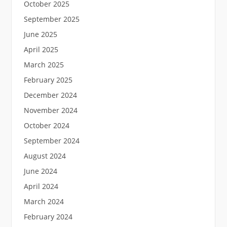
October 2025
September 2025
June 2025
April 2025
March 2025
February 2025
December 2024
November 2024
October 2024
September 2024
August 2024
June 2024
April 2024
March 2024
February 2024