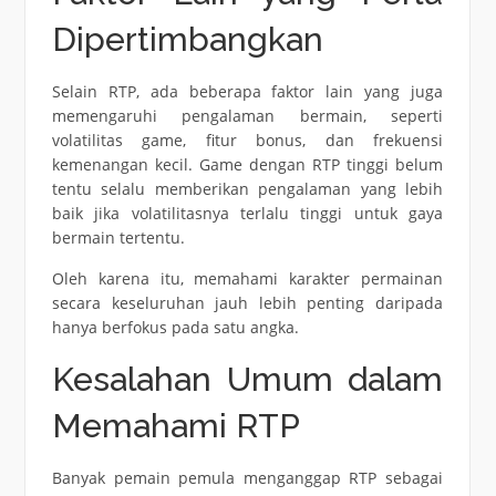
Dipertimbangkan
Selain RTP, ada beberapa faktor lain yang juga
memengaruhi pengalaman bermain, seperti
volatilitas game, fitur bonus, dan frekuensi
kemenangan kecil. Game dengan RTP tinggi belum
tentu selalu memberikan pengalaman yang lebih
baik jika volatilitasnya terlalu tinggi untuk gaya
bermain tertentu.
Oleh karena itu, memahami karakter permainan
secara keseluruhan jauh lebih penting daripada
hanya berfokus pada satu angka.
Kesalahan Umum dalam
Memahami RTP
Banyak pemain pemula menganggap RTP sebagai