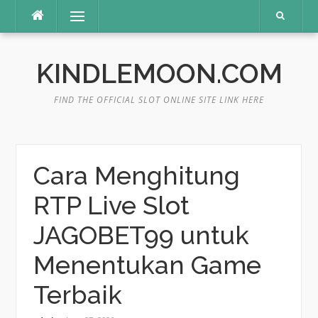
Skip
Menu
to
content
KINDLEMOON.COM
FIND THE OFFICIAL SLOT ONLINE SITE LINK HERE
Cara Menghitung
RTP Live Slot
JAGOBET99 untuk
Menentukan Game
Terbaik