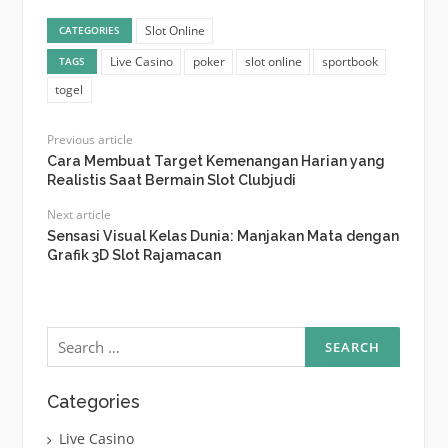
Slot Online
CATEGORIES
Live Casino
poker
slot online
sportbook
TAGS
togel
Previous article
Cara Membuat Target Kemenangan Harian yang
Realistis Saat Bermain Slot Clubjudi
Next article
Sensasi Visual Kelas Dunia: Manjakan Mata dengan
Grafik 3D Slot Rajamacan
Search
for:
Categories
Live Casino