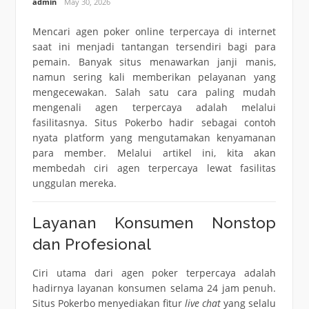
admin
May 30, 2026
Mencari agen poker online terpercaya di internet
saat ini menjadi tantangan tersendiri bagi para
pemain. Banyak situs menawarkan janji manis,
namun sering kali memberikan pelayanan yang
mengecewakan. Salah satu cara paling mudah
mengenali agen terpercaya adalah melalui
fasilitasnya. Situs Pokerbo hadir sebagai contoh
nyata platform yang mengutamakan kenyamanan
para member. Melalui artikel ini, kita akan
membedah ciri agen terpercaya lewat fasilitas
unggulan mereka.
Layanan Konsumen Nonstop
dan Profesional
Ciri utama dari agen poker terpercaya adalah
hadirnya layanan konsumen selama 24 jam penuh.
Situs Pokerbo menyediakan fitur
live chat
yang selalu