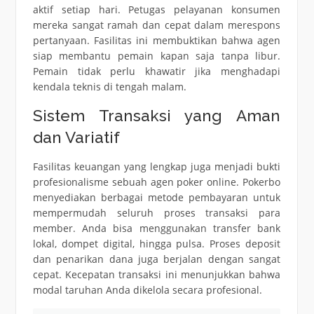
aktif setiap hari. Petugas pelayanan konsumen
mereka sangat ramah dan cepat dalam merespons
pertanyaan. Fasilitas ini membuktikan bahwa agen
siap membantu pemain kapan saja tanpa libur.
Pemain tidak perlu khawatir jika menghadapi
kendala teknis di tengah malam.
Sistem Transaksi yang Aman
dan Variatif
Fasilitas keuangan yang lengkap juga menjadi bukti
profesionalisme sebuah agen poker online. Pokerbo
menyediakan berbagai metode pembayaran untuk
mempermudah seluruh proses transaksi para
member. Anda bisa menggunakan transfer bank
lokal, dompet digital, hingga pulsa. Proses deposit
dan penarikan dana juga berjalan dengan sangat
cepat. Kecepatan transaksi ini menunjukkan bahwa
modal taruhan Anda dikelola secara profesional.