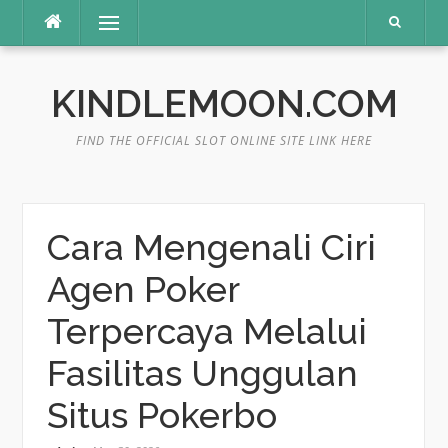
Skip
Menu
to
content
KINDLEMOON.COM
FIND THE OFFICIAL SLOT ONLINE SITE LINK HERE
Cara Mengenali Ciri
Agen Poker
Terpercaya Melalui
Fasilitas Unggulan
Situs Pokerbo